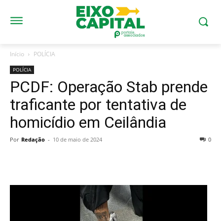
Início
POLÍCIA
POLÍCIA
PCDF: Operação Stab prende
traficante por tentativa de
homicídio em Ceilândia
Por
Redação
-
10 de maio de 2024
0