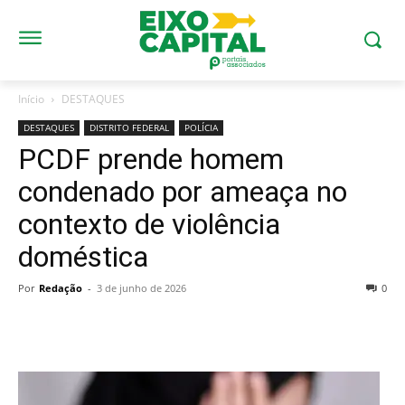
Início
DESTAQUES
DESTAQUES
DISTRITO FEDERAL
POLÍCIA
PCDF prende homem
condenado por ameaça no
contexto de violência
doméstica
Por
Redação
-
3 de junho de 2026
0