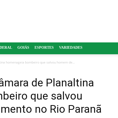
EDERAL
GOIÁS
ESPORTES
VARIEDADES
ltina homenageia bombeiro que salvou homem de...
Câmara de Planaltina
beiro que salvou
mento no Rio Paranã