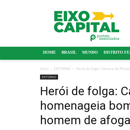
HOME
BRASIL
MUNDO
DISTRITO F
Início
ENTORNO
Herói de folga: Câmara de Plana
ENTORNO
Herói de folga: 
homenageia bom
homem de afoga